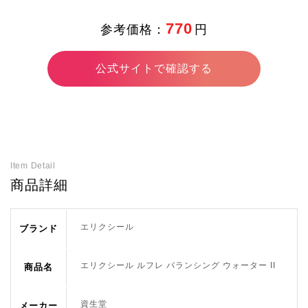
770
参考価格：
円
-
有効成分
公式サイトで確認する
-
ニキビ有
効成分
-
肌荒れ有
効成分
Item Detail
商品詳細
-
ノンコメ
ドジェニ
エリクシール
ブランド
ックテス
ト済
エリクシール ルフレ バランシング ウォーター II
商品名
-
ハリ・た
資生堂
メーカー
るみ