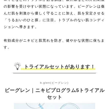
成分
の影響を受けやすい状態になっています。ビーグレンは傷
んだ肌を刺激から優しく守ることに加え、肌を安定させる
-
タイプ
「うるおいのひと膜」に注目。トラブルのない肌コンディ
ションへ導きます。
-
お悩み
有効成分がニキビと肌荒れを防ぎ、健やかな状態に保ちま
-
おすすめ
す。
の年代
トライアルセットがあります！
-
おすすめ
の肌質
b.glen(ビーグレン)
-
使用上の
ビーグレン｜ニキビプログラム5トライアル
注意
セット
-
有効成分