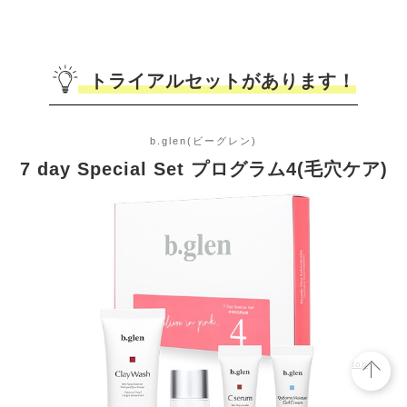
-
おすすめ
の肌質
トライアルセットがあります！
-
使用上の
注意
b.glen(ビーグレン)
7 day Special Set プログラム4(毛穴ケア)
-
有効成分
-
ニキビ有
効成分
-
肌荒れ有
効成分
top
-
ノンコメ
ドジェニ