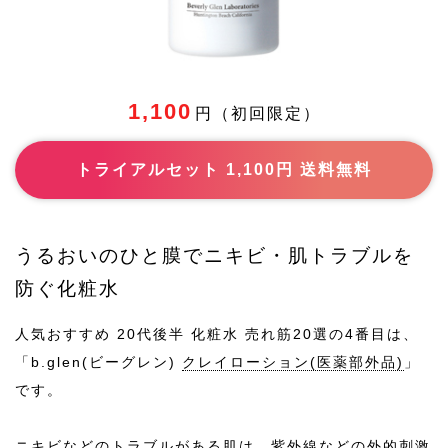
-
おすすめ
ポイント
-
1,100
おすすめ
円（初回限定）
成分
トライアルセット 1,100円 送料無料
-
使い方
-
効果効能
うるおいのひと膜でニキビ・肌トラブルを
防ぐ化粧水
-
主な配合
成分
人気おすすめ 20代後半 化粧水 売れ筋20選の4番目は、
「b.glen(ビーグレン)
クレイローション(医薬部外品)
」
-
商品紹介
です。
-
主な保湿
ニキビなどのトラブルがある肌は、紫外線などの外的刺激