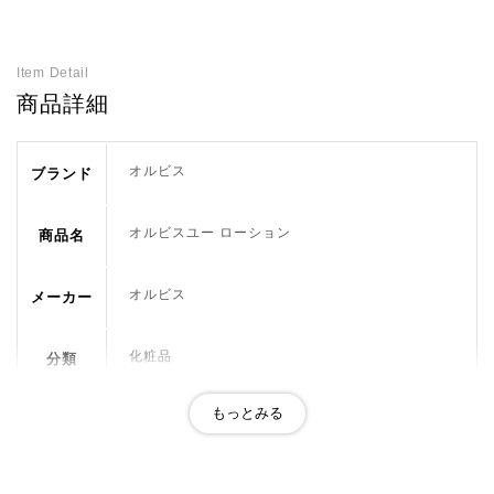
Item Detail
商品詳細
オルビス
ブランド
オルビスユー ローション
商品名
オルビス
メーカー
化粧品
分類
無着色、無香料、無鉱物油、界面活性剤不使用、
おすすめ
アルコールフリー、アレルギーテスト済
ポイント