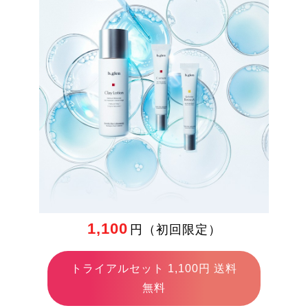
-
ニキビ有
効成分
-
肌荒れ有
効成分
-
ノンコメ
ドジェニ
ックテス
ト済
1,100
円（初回限定）
-
ハリ・た
るみ
トライアルセット 1,100円 送料
無料
-
容器