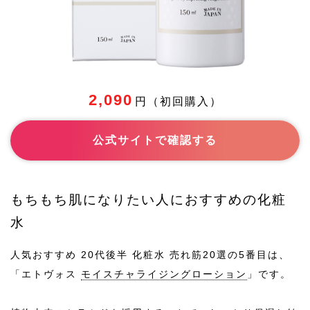
-
ノンコメ
ドジェニ
ックテス
ト済
2,090
円（初回購入）
120ml・4,070円
内容量・
価格
公式サイトで確認する
乾燥肌, 敏感肌, 脂性肌, 混合肌, ニキビ
お悩み
もちもち肌になりたい人におすすめの化粧
10代,20代,30代,40代
おすすめ
水
の年代
人気おすすめ 20代後半 化粧水 売れ筋20選の5番目は、
敏感肌,乾燥肌,普通肌,脂性肌,混合肌
おすすめ
「エトヴォス
モイスチャライジングローション
」です。
の肌質