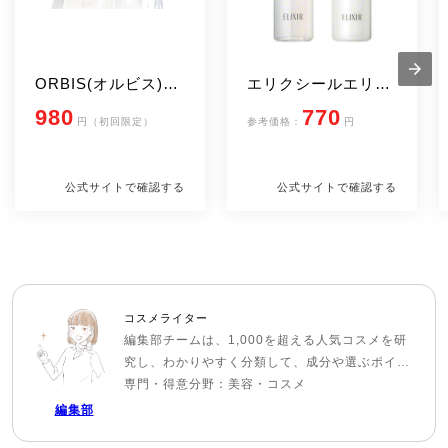
ORBIS(オルビス)オ
エリクシールエリク
ルビスユートライア
シール ルフレ バラ
980
770
円（初回限定）
参考価格：
円
ルセット
ンシング スキンケア
セット
公式サイトで確認する
公式サイトで確認する
コスメライター
編集部チームは、1,000を超える人気コスメを研
究し、わかりやすく分類して、成分や選ぶポイン
トをユーザが分かりやすく解説。新しい発見や、
専門・得意分野：美容・コスメ
正しい商品理解、自分にあった商品がみつかるよ
編集部
うなきっかけになれるように、日々情報を更新し