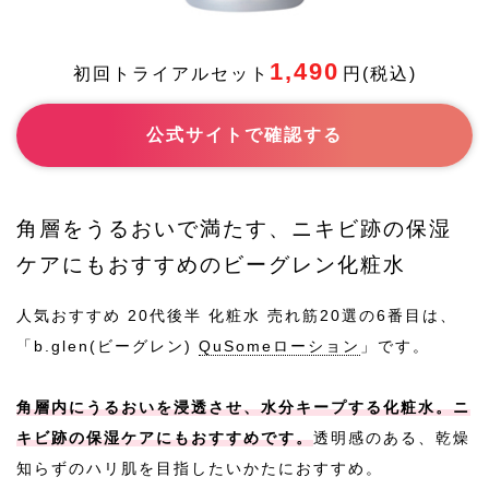
2015/8/20 (2020/5/13追加発売)
発売日
1,490
初回トライアルセット
円(税込)
https://etvos.com/shop/g/gCN10056-000/
公式HP
公式サイトで確認する
-
使い方
-
効果効能
角層をうるおいで満たす、ニキビ跡の保湿
ケアにもおすすめのビーグレン化粧水
-
主な配合
成分
人気おすすめ 20代後半 化粧水 売れ筋20選の6番目は、
「b.glen(ビーグレン)
QuSomeローション
」です。
-
商品紹介
角層内にうるおいを浸透させ、水分キープする化粧水。ニ
-
おすすめ
キビ跡の保湿ケアにもおすすめです。
透明感のある、乾燥
の年代
知らずのハリ肌を目指したいかたにおすすめ。