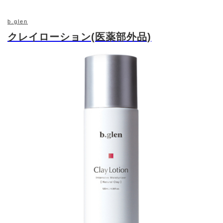
ブチレングリコール,ジプロピレングリコール,ポリ
オキシエチレン（１４）ポリオキシプロピレン
b.glen
（７）ジメチルエーテル,ポリオキシエチレン（１
成分
クレイローション(医薬部外品)
７）ポリオキシプロピレン（４）ジメチルエーテル,
ポリオキシエチレン硬化ヒマシ油,イソステアリン
酸,α－オレフィンオリゴマー,クエン酸ナトリウム,
ジイソステアリン酸ポリグリセリル,キサンタンガ
ム,メタリン酸ナトリウム,クエン酸,ピロ亜硫酸ナト
リウム,フェノキシエタノール
125ml(レフィル)・3,190円 / 125ml・3,740円
内容量・
価格
2020/8/21
発売日
https://www.shiseido.co.jp/sw/c/products/SWF
公式HP
G070410.seam?shohin_pl_c_cd=F09102&onlin
e_shohin_ctlg_kbn=1