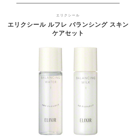
乾燥肌,敏感肌
お悩み
エリクシール
エリクシール ルフレ バランシング スキン
30代,40代
おすすめ
ケアセット
の年代
敏感肌,乾燥肌,普通肌,混合肌
おすすめ
の肌質
2018/10/23
発売日
https://www.orbis.co.jp/small/11010302/
公式HP
-
商品紹介
-
使用上の
注意