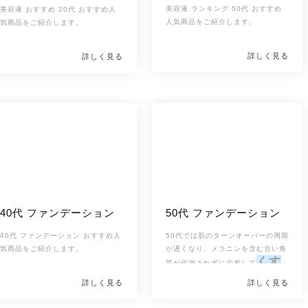
美容液 ランキング 50代 おすすめ
美容液 おすすめ 20代 おすすめ人
人気商品をご紹介します。
気商品をご紹介します。
詳しく見る
詳しく見る
40代 ファンデーション
50代 ファンデーション
40代 ファンデーション おすすめ人
50代では肌のターンオーバーの周期
気商品をご紹介します。
が遅くなり、メラニンを含む古い角
くす
質が代謝されずに定着して
んで見えたり、シミ
詳しく見る
詳しく見る
が濃くなる
 また、水分保持力の低下とともに
など「肌色」が変
バリア機能も低下す
化してきます。