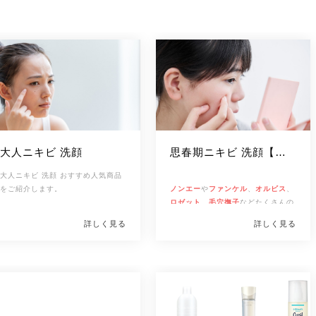
ートメントは？
手や浴室が汚れない白髪染めトリー
トメントは？
[/frameRed]
暗くならない白髪染めトリートメン
こんな疑問をもつ人も多いでしょ
トは？
う。
 この記事では人気ECサイトの口コ
ミでも評判の売れ筋商品の成分やカ
ラー展開などを比較。おすすめの白
髪染めトリートメントをランキング
形式で紹介します。ぜひ参考にして
くださいね。
大人ニキビ 洗顔
思春期ニキビ 洗顔【中
学生洗顔にリダイレクト
大人ニキビ 洗顔 おすすめ人気商品
する予定】
をご紹介します。
ノンエー
や
ファンケル
、
オルビス
、
ロゼット
、
毛穴撫子
などたくさんの
洗顔料の中から、自分にあった洗顔
詳しく見る
詳しく見る
料選びって難しいですよね！10代の
[改行インライン]
思春期に発生する中学生・高校生の
「成分」、「テクスチャ―」などの
ニキビ。肌をキレイにたもつために
観点から、洗顔料の選び方をご紹介
も、脂性肌やニキビ予防におすすめ
します。思春期ニキビケアのため
する「
の、正しい洗顔方法も紹介します。
ニキビ用洗顔料
」をご紹介し
[改行インライン]
ます。
ぜひ参考にしてくださいね。
そんな疑問を持つ人もいるでしょ