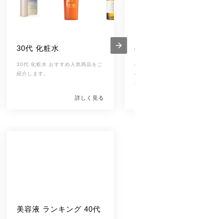
30代 化粧水
40代 化粧水
30代 化粧水 おすすめ人気商品をご
40代になって、化粧水が浸透しな
紹介します。
40代って、化粧水なに使ってる？
本当にいい化粧水は？
[改行インライン]
詳しく見る
詳しく見
いままで使っていた化粧水では保
が足りないと感じる40代は多いの
は？
このページでは、美容家の間でも
題の40代にぴったりな化粧水をご
介します。ぜひ参考にしてくださ
ね。
美容液 ランキング 40代