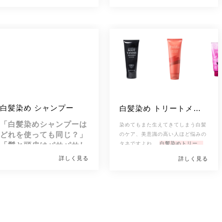
白髪染め シャンプー
白髪染め トリートメン
ト
「白髪染めシャンプーは
染めてもまた生えてきてしまう白髪
どれを使っても同じ？」
のケア、美意識の高い人ほど悩みの
「髪と頭皮はパサパサし
タネですよね。 
白髪染めトリート
メントは、髪を傷めずに白髪染めで
ジアミン系の染料で一度でもかぶれ
ない？」
詳しく見る
詳しく見る
きるのが最大の魅力です。
てしまった人のお助けアイテムでも
パサつき
「白髪が黒髪に戻るよう
がちな髪の、うるおいとツヤをキー
あります。 
サロンなどでの次の白
に、だんだん染まってい
プしたい人におすすめ。
髪染めまでの間、生えてきてしまっ
 ドラッグストアで買える市販の白
くものなの？」
た根元の白髪を目立たなくするのに
髪染めトリートメントや通販で購入
[改行]
も活用できます。
できるアイテムは数多く
[frameRed]
一回でしっかり染まる白髪染めトリ