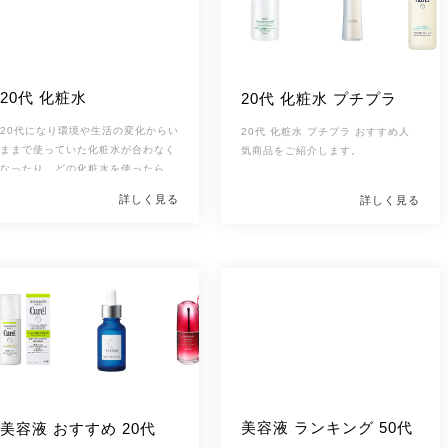
う。
口コミをみると「全然黒くなら
なかった」「白髪が目立たなくなっ
た！」など真逆の感想があるので
 [改行インライン]
「本当はどうなの？」と思いますよ
このページでは、利尻カラーシャン
ね。
プーやサロンドプロなど、ドラッグ
20代 化粧水
20代 化粧水 プチプラ
ストアで購入できる市販のアイテム
や黒（KURO）クリームシャンプ
[改行インライン] 
20代になり環境や生活の変化からい
20代 化粧水 プチプラ おすすめ人
ー、ソシア グローリン・ワンクロ
失敗しない白髪染めシャンプーの選
ままで使っていた化粧水が合わなく
気商品をご紹介します。
スなど通販で購入できる白髪染めシ
び方や本当におすすめできる人気の
なったり、どの化粧水を使ったらい
ャンプーを詳しく解説。
白髪染めシャンプーをランキング形
いのかわからない人も多いのでは？
[改行インライン]
式でご紹介します。
ピッタリのシャ
詳しく見る
詳しく見る
このページでは、
市販で購入できる
ンプーを見つけて、白髪をいまより
プチプラアイテムからデパコススキ
も目立たなく、ハリのあるうるつや
ンケアまで、肌悩みや肌質別に20代
髪を手に入れましょう。
に人気の化粧水を紹介します。
ぜひ
参考にしてくださいね。
美容液 ランキング 50代
美容液 おすすめ 20代