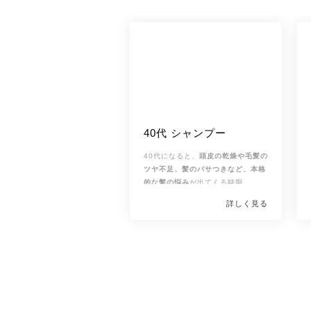
[改行インライン]
いつもの化粧水からスキンケアを変
40代 シャンプー
えたけど、いまひとつだった。
そん
なことはありませんか？せっかく購
40代になると、
頭皮の乾燥や毛髪の
入しても、最後まで使い切らない化
[改行インライン]
ツヤ不足、髪のパサつきなど、本格
粧水が何本も…なんてこともありま
肌質や年代など肌の状態によって、
的な髪の悩み
が出てくる時期…。そ
すよね。
どんな化粧水が合うかは人それぞ
のため、40代にはシャンプー選びを
そこで、40代におすすめのシャンプ
れ。
化粧水を使っても、満足できな
詳しく見る
見直すのがおすすめです。薬局やサ
ーをご紹介するとともに、40代に合
いときは肌に合っていない証拠で
[改行インライン]
ロンで販売されている
わせたシャンプーの選び方も解説し
「スカルプケ
す。
このページでは、
失敗しない化粧水
ア」
ます。市販品からサロン専売品ま
*年齢に応じたケア
や
「エイジングケア*」
などさ
の選び方
と
しっかり保湿できるおす
まざまな製品がありますが、どれを
で、たくさんの製品から、自分に合
すめ化粧水
をランキング形式で紹介
選べばよいのか迷ってしまいますよ
ったシャンプーを見つけるための参
<北口さん右>肌と同じく、髪質も年
します。
肌質別の化粧水選び
、
年代
ね…。
考にしてみてくださいね。
齢を重ねるとともに変化します。そ
別のおすすめ化粧水
もチェックして
の変化に合わせたシャンプー選びを
くださいね。
するのがおすすめです。いつも使っ