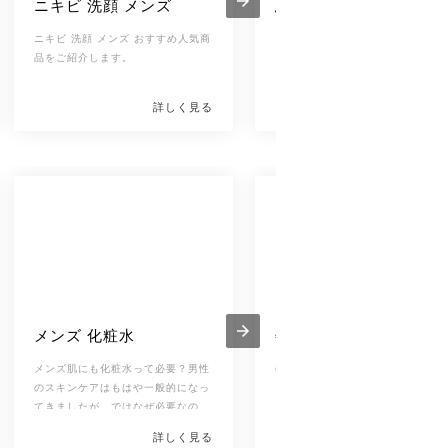
ニキビ 洗顔 メンズ
思春期ニキビ 洗顔【中
学生洗顔にリダイレク
ニキビ 洗顔 メンズ おすすめ人気商
する予定】
品をご紹介します。
ノンエー
や
ファンケル
、
オルビス
ロゼット
、
毛穴撫子
などたくさん
洗顔料の中から、自分にあった洗
詳しく見る
詳しく見
料選びって難しいですよね！10代
[改行インライン]
思春期に発生する中学生・高校生
「成分」、「テクスチャ―」など
ニキビ。肌をキレイにたもつため
観点から、洗顔料の選び方をご紹
も、脂性肌やニキビ予防におすす
します。思春期ニキビケアのため
する「
の、正しい洗顔方法も紹介します
ニキビ用洗顔料
」をご紹介
ます。
ぜひ参考にしてくださいね。
メンズ 化粧水
敏感肌 化粧水
メンズ肌にも化粧水って必要？男性
敏感肌 化粧水 おすすめ人気商品を
のスキンケアはもはや一般的になっ
ご紹介します。
てきましたが、ではなぜ必要なの
か？実は男性の肌って
乾燥しがちで
詳しく見る
詳しく見
デリケート
！？
自分の肌にあった化