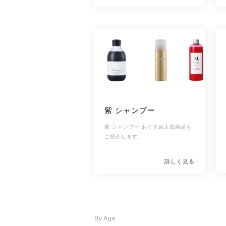
[改行]
知識が必要です。 ニキビを作りづ
らい保湿のやり方を理解し、化粧水
などのスキンケアアイテムを活用し
ましょう。
紫 シャンプー
紫 シャンプー おすすめ人気商品を
ご紹介します。
詳しく見る
By Age