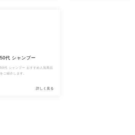
るのでシワやたるみ
なども増え
50代の大人
この記事では、
てきます。
の肌悩みをしっかり
肌の悩みが全体的に広がるのが50代
カバーして、ハリの
です。
ある明るい肌に見え
るファンデーション
の
選び方を紹介します。また、フ
ァンデーションをきれいに塗るコツ
も紹介しているので、参考にしてく
50代 シャンプー
ださい。
50代 シャンプー おすすめ人気商品
をご紹介します。
詳しく見る