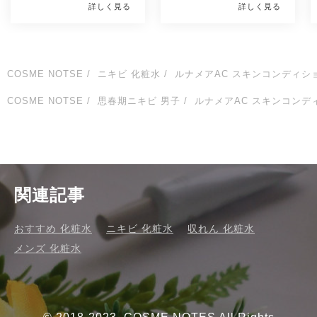
詳しく見る
詳しく見る
べたつきを抑え、にきびを防
穴まわりの肌をやわらげニキ
ぎます。</p><p><span 
ビを防ぎ、キレイな素肌へ。
style="background-
</p><p>&nbsp;</p><p>ニ
color:#ffe8e8;"><strong>同
キビのもとになりにくい処
シリーズの乳液には美白有効
方・アレルギーテスト済み・
COSME NOTSE
ニキビ 化粧水
ルナメアAC スキンコンディシ
成分ビタミンC誘導体を配合
無香料・合成着色料フリー・
し、日焼けによるシミそばか
パラベンフリー※すべての方
COSME NOTSE
思春期ニキビ 男子
ルナメアAC スキンコンデ
すを防ぎます。ライン使いが
にニキビのもとができない、
おすすめ。</strong>
アレルギーが起きないという
</span></p>
わけではありません。 ※有効
成分サリチル酸(殺菌)、有効
成分グリチルリチン酸ジカリ
ウム(消炎)、有効成分ビタミ
ンC誘導体(美白)</p>
関連記事
おすすめ 化粧水
ニキビ 化粧水
収れん 化粧水
メンズ 化粧水