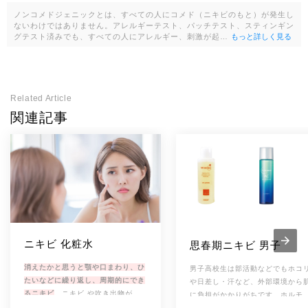
B.O.）（8E.O.）（5P.O.）、トリ（カプリル・カプ
ノンコメドジェニックとは、すべての人にコメド（ニキビのもと）が発生し
リン酸）グリセリル、オレイン酸ポリグリセリル、
ないわけではありません。アレルギーテスト、パッチテスト、スティンギン
POE水添ヒマシ油、無水エタノール、クエン酸N
グテスト済みでも、すべての人にアレルギー、刺激が起…
もっと詳しく見る
a、クエン酸、フェノキシエタノール、メチルパラ
ベン
Related Article
トコフェロール酢酸エステル、グリチルレチン酸
有効成分
ステアリル
関連記事
120ml・2,420円
内容量・
価格
2013/9/2
発売日
ニキビ 化粧水
-
思春期ニキビ 男子 
商品紹介
消えたかと思うと顎や口まわり、ひ
男子高校生は部活動などでもホコ
たいなどに繰り返し、周期的にでき
や日差し・汗など、外部環境から
るニキビ
。ニキビ や吹き出物が発
に負担がかかりがちです。ホルモ
生しないよう、肌のコンディション
バランスの変化から、脂性肌や思
[改行インライン]