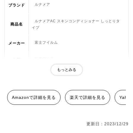
ルナメア
ブランド
ルナメアAC スキンコンディショナー しっとりタ
商品名
イプ
富士フイルム
メーカー
医薬部外品
分類
有効成分:トコフェロール酢酸エステル、グリチル
レチン酸ステアリル その他の成分:天然ビタミンE、
セイヨウナシ果汁発酵液、ビルベリー葉エキス、ヒ
オウギ抽出液、アーティチョークエキス、ヒアルロ
Amazonで詳細を見る
楽天で詳細を見る
Yah
ン酸Na-2、大豆リン脂質、濃グリセリン、エリス
リトール、BG、グリセリン、DPG、PEG1540、P
OEメチルグルコシド、キサンタンガム、POEフィ
成分
トステロール、ポリオキシブチレンポリオキシエチ
更新日：2023/12/29
レンポリオキシプロピレングリセリルエーテル（3