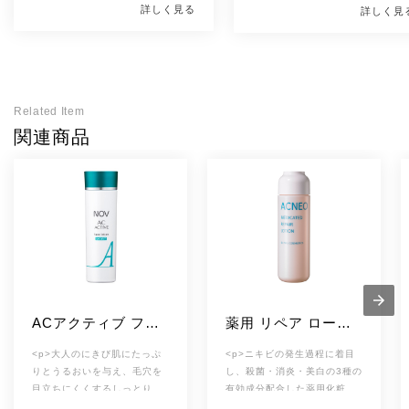
詳しく見る
詳しく見
を整えるには、正しいスキンケアの
期ニキビに悩む男子も多いのでは
化粧水などスキンケアを正しく活
[改行]
知識が必要です。 ニキビを作りづ
ときにはひどいニキビやニキビ跡
し、清潔感と透明感のあるスベス
らい保湿のやり方を理解し、化粧水
悩むことも。
の肌をめざしましょう。
などのスキンケアアイテムを活用し
ましょう。
Related Item
関連商品
ACアクティブ フェ
薬用 リペア ローシ
イスローション モイ
ョン
<p>大人のにきび肌にたっぷ
<p>ニキビの発生過程に着目
スト
りとうるおいを与え、毛穴を
し、殺菌・消炎・美白の3種の
目立ちにくくするしっとりタ
有効成分配合した薬用化粧
イプの化粧水です。 てかりや
水。まろやかなうるおいで毛