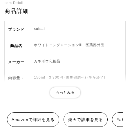
Item Detail
商品詳細
suisai
ブランド
ホワイトニングローションⅢ 医薬部外品
商品名
カネボウ化粧品
メーカー
150ml・3,300円 (編集部調べ) (生産終了)
内容量・
価格
2010/2/16
発売日
-
商品紹介
Amazonで詳細を見る
楽天で詳細を見る
Yah