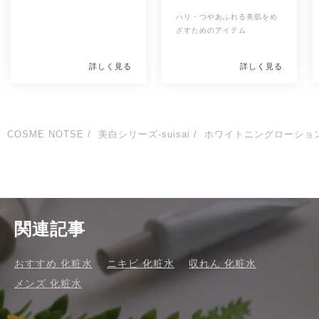
ションⅠ　医薬部外品
ションⅡ　医薬部外
ハリ・つやあふれる美肌をめ
品
ざすためのアイテム
詳しく見る
詳しく見る
COSME NOTSE
美白シリーズ-suisai
ホワイトニングローショ
関連記事
おすすめ 化粧水
ニキビ 化粧水
収れん 化粧水
メンズ 化粧水