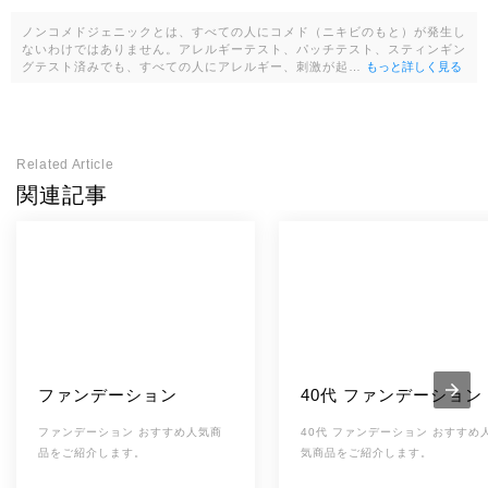
リマー、トリメチルシロキシケイ酸、イヌリン、ラ
ノンコメドジェニックとは、すべての人にコメド（ニキビのもと）が発生し
ウリン酸メチルヘプチル、BG、スクワラン、オリ
ないわけではありません。アレルギーテスト、パッチテスト、スティンギン
ーブ果実油、加水分解コラーゲン、ヒアルロン酸N
グテスト済みでも、すべての人にアレルギー、刺激が起…
もっと詳しく見る
a、セラミドNP、セラミドAP、セラミドNG、フィ
トスフィンゴシン、エンテロコッカスフェカリス、
フラーレン、ヒト脂肪細胞順化培養液エキス、ポリ
グルタミン酸、ビスエチルヘキシルオキシフェノー
Related Article
ルメトキシフェニルトリアジン、ジステアルジモニ
関連記事
成分
ウムヘクトライト、トリフルオロアルキルジメチル
トリメチルシロキシケイ酸、セチルジグリセリルト
リス(トリメチルシロキシ)シリルエチルジメチコ
ン、セチルPEG/PPG-10/1ジメチコン、オクトクリ
レン、トリ(ベヘン酸/イソステアリン酸/エイコサン
二酸)グリセリル、ペンタステアリン酸ポリグリセ
リル-10、ステアロイルラクチレートNa、ポリソル
ベート60(クエン酸/ 乳酸/リノール酸/オレイン酸)グ
ファンデーション
40代 ファンデーション
リセリル、硫酸Mg、ベヘニルアルコール、1,2-ヘ
キサンジオール、カプリリルグリコール、カプリル
ファンデーション おすすめ人気商
40代 ファンデーション おすすめ
酸グリセリル、エチルヘキシルグリセリン、トコフ
品をご紹介します。
気商品をご紹介します。
ェロール、フェノキシエタノール（＋／－）酸化チ