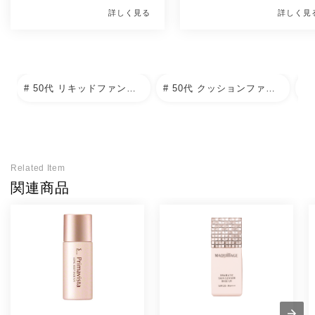
タン、酸化亜鉛、酸化鉄、水酸化Al、マイカ、シリ
詳しく見る
詳しく見
カ、メチコン、ジメチコン、ハイドロゲンジメチコ
ン
SPF50+・PA+++
SPF・PA
# 50代 リキッドファンデーション
# 50代 クッションファンデーション
クッションファンデ
ポイント
2020/2/20
発売日
Related Item
関連商品
-
商品紹介