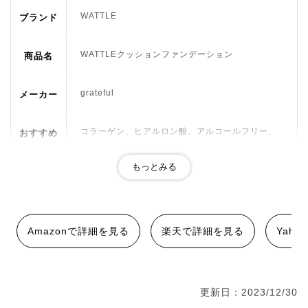
WATTLE
ブランド
WATTLEクッションファンデーション
商品名
grateful
メーカー
コラーゲン、ヒアルロン酸、アルコールフリー、
おすすめ
パラベンフリー
成分
プチプラ
特徴
水、シクロペンタシロキサン、ジフェニルシロキ
Amazonで詳細を見る
楽天で詳細を見る
Yah
シフェニルトリメチコン、グリセリン、PEG-10ジ
メチコン、メトキシケイヒ酸エチルヘキシル、イソ
ノナン酸イソトリデシル、トリエチルヘキサノイ
ン、プロパンジオール、PEG-9ポリジメチルシロキ
更新日：2023/12/30
シエチルジメチコン、メタクリル酸メチルクロスポ