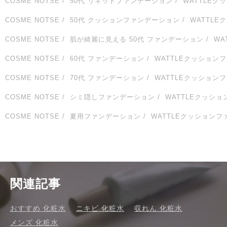
COSME NOTSE
50代 リキッドファンデーション
WATTLE
COSME NOTSE
50代 クッションファンデーション
WATTL
COSME NOTSE
肌が綺麗に見える 50代 ファンデーション
WA
COSME NOTSE
60代 ファンデーション
WATTLEクッション
COSME NOTSE
70代 ファンデーション
WATTLEクッション
COSME NOTSE
シミ隠しファンデーション
WATTLEクッシ
COSME NOTSE
夏用ファンデーション
WATTLEクッション
関連記事
おすすめ 化粧水
ニキビ 化粧水
収れん 化粧水
メンズ 化粧水