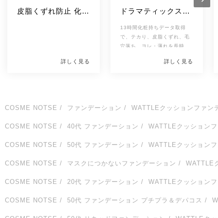
皮脂くずれ防止 化粧
ドラマティックスキ
下地
ンセンサーベース 
13時間化粧持ちデータ取得
UV
で、テカり、皮脂くずれ、毛
穴落ち、ヨレ・薄れを長時間
防ぎ、美肌をキープします。
詳しく見る
詳しく見る
オールシーズンに使えて、朝
にメイクしたての肌をそのま
ま持続します。また、
SPF25/PA＋＋＋で日常生活
の紫外線をしっかりカットし
COSME NOTSE
ファンデーション
WATTLEクッションファン
ます。 色展開	全2色	
SPF	SPF25

COSME NOTSE
40代 ファンデーション
WATTLEクッション
PA値	PA+++	
COSME NOTSE
50代 ファンデーション
WATTLEクッション
COSME NOTSE
マスクにつかないファンデーション
WATTL
COSME NOTSE
20代 ファンデーション
WATTLEクッション
COSME NOTSE
50代 ファンデーション プチプラ＆デパコス