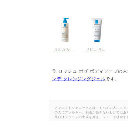
# ラ ロッシュ ポゼ メイクアップ
#
# ラ ロッシュ ポゼ ファンデーション
# ラ ロッシュ ポゼ トライアル・トラベ
リピカ サンデ AP+ フェイス＆ボディウォッシュ
リピカ サンデ クレンジングジェル
# ラ ロッシュ ポゼ フェイスクリーム
ラ ロッシュ ポゼ ボディソープの
# ラ ロッシュ ポゼ その他洗顔料
#
ンデ クレンジングジェル
です。
# ラ ロッシュ ポゼ その他クレンジング
ノンコメドジェニックとは、すべての人にコメ
# ラ ロッシュ ポゼ シートマスク・パック
の人にアレルギー、刺激が起きないわけではあ
美白はメラニンの生成を抑え、シミ・そばかす
# ラ ロッシュ ポゼ 化粧下地・コンシー