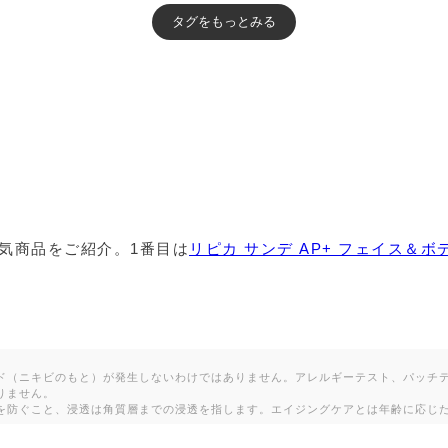
 ラ ロッシュ ポゼ クレンジング
# ラ ロッシュ ポゼ クレンジング
# ラ ロッシュ ポゼ 洗顔石鹸
# ラ ロッシュ ポゼ 日焼け止め・
ルキット
# ラ ロッシュ ポゼ 美容液
# ラ ロッシュ ポゼ 乳
# ラ ロッシュ ポゼ フェイスオイル・バーム
# ラ ロッシュ ポ
人気商品をご紹介。1番目は
リピカ サンデ AP+ フェイス＆
 ラ ロッシュ ポゼ ミルククレンジング
# ラ ロッシュ ポゼ ポイ
# ラ ロッシュ ポゼ 化粧水など
# ラ ロッシュ ポゼ パック
ド（ニキビのもと）が発生しないわけではありません。アレルギーテスト、パッチ
# ラ ロッシュ ポゼ 日焼け対策・UVケア
# ラ ロッシュ ポ
りません。
を防ぐこと、浸透は角質層までの浸透を指します。エイジングケアとは年齢に応じ
ラー
# ラ ロッシュ ポゼ 化粧下地
# ラ ロッシュ ポゼ パウ