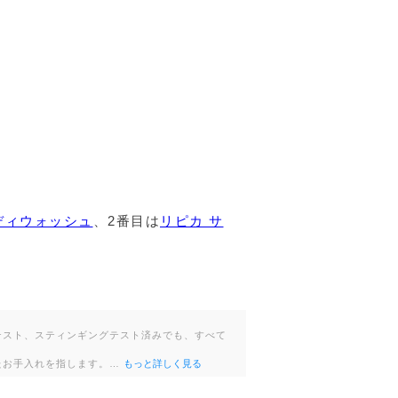
ジェル
UVケア(ボディ用)
液・美容液など
ゼ 洗顔フォーム
ボディウォッシュ
、2番目は
リピカ サ
ントメイクリムーバー
・フェイスマスク
テスト、スティンギングテスト済みでも、すべて
ゼ 日焼け止め・UVケア(顔用)
たお手入れを指します。…
もっと詳しく見る
ダーファンデーション