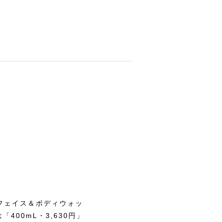
 ポゼ プレストパウダー
シュ ポゼ アイケア・アイクリーム
ゼ マスカラなど
ロッシュ ポゼ マスカラ
・オイル
キンケアキット
 フェイス＆ボディウォッ
400mL・3,630円」