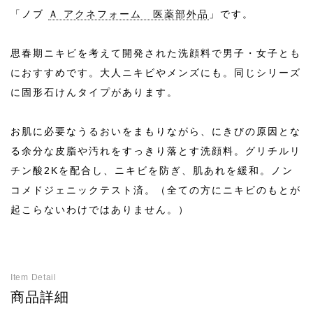
「ノブ
Ａ アクネフォーム 医薬部外品
」です。
-
内容量・
価格
思春期ニキビを考えて開発された洗顔料で男子・女子とも
におすすめです。大人ニキビやメンズにも。同じシリーズ
に固形石けんタイプがあります。
お肌に必要なうるおいをまもりながら、にきびの原因とな
る余分な皮脂や汚れをすっきり落とす洗顔料。グリチルリ
チン酸2Kを配合し、ニキビを防ぎ、肌あれを緩和。ノン
コメドジェニックテスト済。（全ての方にニキビのもとが
起こらないわけではありません。）
Item Detail
商品詳細