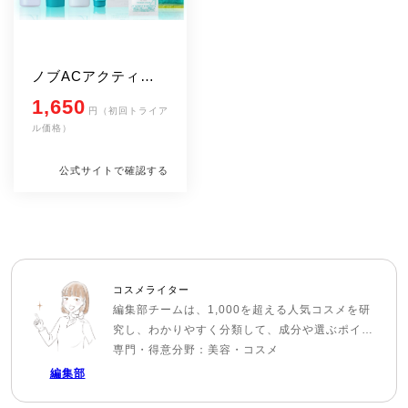
ノブACアクティブ
シリーズ トライアル
1,650
円（初回トライア
セット
ル価格）
公式サイトで確認する
コスメライター
編集部チームは、1,000を超える人気コスメを研
究し、わかりやすく分類して、成分や選ぶポイン
トをユーザが分かりやすく解説。新しい発見や、
専門・得意分野：美容・コスメ
正しい商品理解、自分にあった商品がみつかるよ
編集部
うなきっかけになれるように、日々情報を更新し