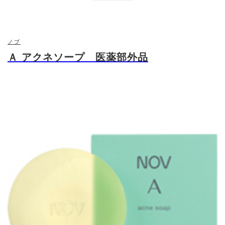
成分
感光素２０１号、グリチルリチン酸２Ｋ、水、ミ
ノブ
リスチン酸、濃グリセリン、水酸化Ｋ、パルミチン
Ａ アクネソープ 医薬部外品
酸、ステアリン酸、ヤシ油脂肪酸アミドプロピルベ
タイン液、親油型ステアリン酸グリセリル、ソルビ
トール、ビタミンＥ、グリコール酸、ｄｌ－α－ト
コフェロール ２－Ｌ－アスコルビン酸リン酸ジエ
成分
ステルカリウム塩、ＢＧ、Ｎ，Ｎ－ジメチルアミノ
エチルメタクリル酸ジエチル硫酸塩・Ｎ，Ｎ－ジメ
チルアクリルアミド・ジメタクリル酸ポリエチレン
グリコール共重合体／ＰＥＧ混合物、ジエチレント
リアミン５酢酸５Ｎａ液、塩化ジメチルジアリルア
ンモニウム・アクリルアミド共重合体液
感光素２０１号、グリチルリチン酸２Ｋ
有効成分
90g・2,200円
内容量・
価格