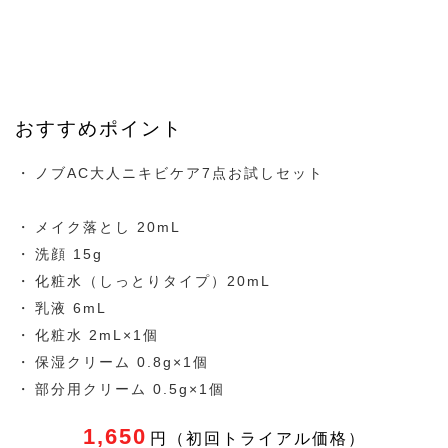
体、水酸化Ｋ
サリチル酸、グリチルリチン酸２Ｋ
有効成分
100g・2,750円
内容量・
おすすめポイント
価格
ノブAC大人ニキビケア7点お試しセット
ニキビ,脂性肌
お悩み
メイク落とし 20mL
洗顔 15g
20代,30代
おすすめ
化粧水（しっとりタイプ）20mL
の年代
乳液 6mL
化粧水 2mL×1個
2018/3/6
発売日
保湿クリーム 0.8g×1個
部分用クリーム 0.5g×1個
https://noevirgroup.jp/nov/g/g51926/
公式HP
1,650
円（初回トライアル価格）