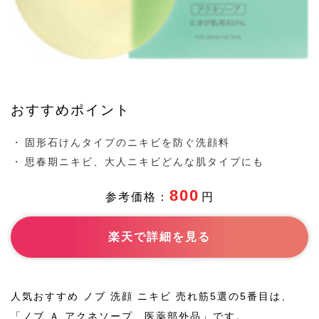
ニキビ,脂性肌
お悩み
2012/3/8
発売日
おすすめポイント
https://noevirgroup.jp/nov/g/g51802/
公式HP
固形石けんタイプのニキビを防ぐ洗顔料
-
おすすめ
思春期ニキビ、大人ニキビどんな肌タイプにも
ポイント
800
参考価格：
円
-
商品紹介
楽天で詳細を見る
-
おすすめ
の年代
人気おすすめ ノブ 洗顔 ニキビ 売れ筋5選の5番目は、
「ノブ
Ａ アクネソープ 医薬部外品
」です。