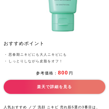
の年代
2018/3/6
発売日
https://noevirgroup.jp/nov/c/cnovactv/
公式HP
おすすめポイント
-
おすすめ
ポイント
思春期ニキビにも大人ニキビにも
しっとりしながら皮脂をオフ！
-
おすすめ
800
参考価格：
円
成分
楽天で詳細を見る
-
商品紹介
-
成分
人気おすすめ ノブ 洗顔 ニキビ 売れ筋5選の3番目は、