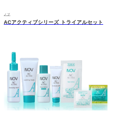
おすすめ
はありません。 ノンコメドジェニックテスト済み
ポイント
※すべての方に、にきびができないわけではありま
ノブ
せん。
ACアクティブシリーズ トライアルセット
無着色、無香料、アレルギーテスト済
おすすめ
成分
サリチル酸、グリチルリチン酸２Ｋ その他の成
分：Ｎ－ヤシ油脂肪酸アシルグリシンカリウム、
水、濃グリセリン、Ｎ－ヤシ油脂肪酸アシルグリシ
ンナトリウム、ヤシ油脂肪酸メチルタウリンナトリ
ウム、ＢＧ、Ｎ－ラウロイル－Ｎ’－カルボキシメチ
ル－Ｎ’－ヒドロキシエチルエチレンジアミンナトリ
成分
ウム液、アルキル（８～１６）グルコシド、クエン
酸、ジステアリン酸エチレングリコール、グリコー
ル酸、ｄｌ－α－トコフェロール ２－Ｌ－アスコ
ルビン酸リン酸ジエステルカリウム塩、ビタミン
Ｅ、リボフラビン、ベヘニルアルコール、塩化ジメ
チルジアリルアンモニウム・アクリルアミド共重合