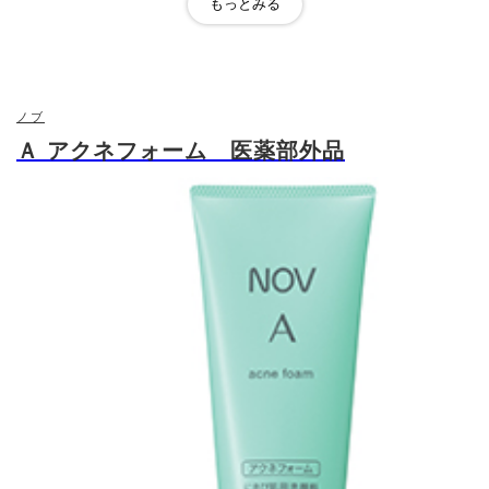
ノブ ＡＣアクティブ クレンジングリキッド：グ
リチルレチン酸ステアリル
ノブ ＡＣアクティブ ウォッシングフォーム：ＢＨ
Ａ（サリチル酸）、グリチルリチン酸２Ｋ
ノブ ＡＣアクティブ フェイスローション ：サリチ
ノブ
ル酸、アラントイン、塩酸ピリドキシン
Ａ アクネフォーム 医薬部外品
ノブ ＡＣアクティブ フェイスローション モイス
ト：ＢＨＡ （サリチル酸）、アラントイン、 ビタ
有効成分
ミンＢ6誘導体（塩酸ピリドキシン）
ノブ ＡＣアクティブ モイスチュアミルク ：ビタミ
ンＣ誘導体、 グリチルレチン酸ステアリル
ノブ ＡＣアクティブ モイスチュアクリーム ：グリ
チルレチン酸ステアリル
ノブ ＡＣアクティブ スポッツクリーム Ｃ ：ＢＨＡ
（サリチル酸）、グリチルリチン酸２Ｋ、ビタミン
Ｃ誘導体
ニキビ、肌あれ
お悩み
10代,20代,30代
おすすめ