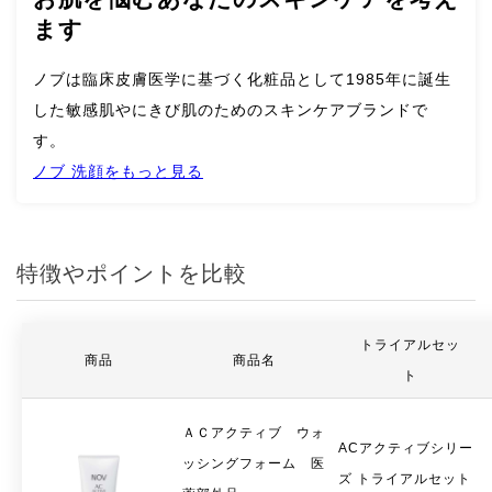
グリチルリチン酸２Ｋ
有効成分
ます
70g・880円
内容量・
ノブは臨床皮膚医学に基づく化粧品として1985年に誕生
価格
した敏感肌やにきび肌のためのスキンケアブランドで
す。
ニキビ,肌あれ
お悩み
ノブ 洗顔をもっと見る
全年代
おすすめ
の年代
特徴やポイントを比較
- (2012/3/8追加発売)
発売日
トライアルセッ
商品
商品名
ト
https://noevirgroup.jp/nov/g/g57201/
公式HP
ＡＣアクティブ ウォ
-
おすすめ
ACアクティブシリー
ッシングフォーム 医
成分
ズ トライアルセット