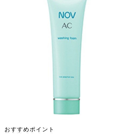
ル、オウバクエキス
グリチルリチン酸２Ｋ
有効成分
70g・880円
内容量・
価格
思春期ニキビ,脂性肌
お悩み
全年代
おすすめ
の年代
- (2012/3/8追加発売)
発売日
https://noevirgroup.jp/nov/g/g57202/
公式HP
おすすめポイント