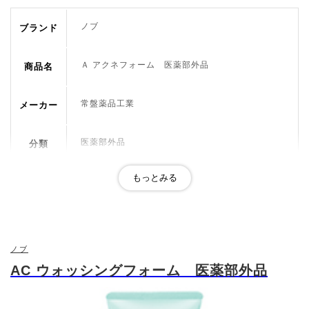
ノブ
ブランド
Ａ アクネフォーム 医薬部外品
商品名
常盤薬品工業
メーカー
医薬部外品
分類
無香料・無着色・低刺激性、 パッチテスト済み
アレルギーテスト済み ※すべての方に、アレルギ
おすすめ
ーが起こらないわけではありません。 ノンコメドジ
ポイント
ェニックテスト済み ※すべての方に、にきびができ
ないわけではありません。
ノブ
AC ウォッシングフォーム 医薬部外品
グリチルリチン酸２Ｋ、水、ジグリセリン、ミリ
スチン酸、水酸化Ｋ、濃グリセリン、パルミチン
成分
酸、ステアリン酸、親油型ステアリン酸グリセリ