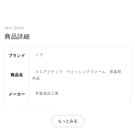
Item Detail
商品詳細
ノブ
ブランド
ＡＣアクティブ ウォッシングフォーム 医薬部
商品名
外品
常盤薬品工業
メーカー
医薬部外品
分類
脂性肌、思春期、メンズにも アレルギーテスト済
み ※すべての方に、アレルギーが起こらないわけで